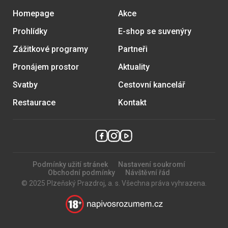
Homepage
Akce
Prohlídky
E-shop se suvenýry
Zážitkové programy
Partneři
Pronájem prostor
Aktuality
Svatby
Cestovní kancelář
Restaurace
Kontakt
Podmínky užití stránek
Nastavení soukromí
Obchodní podmínky
Návštěvní řád
© 2025 Plzeňský Prazdroj, a. s. Všechna práva vyhrazena.