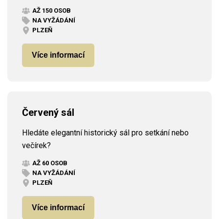
AŽ 150 OSOB
NA VYŽÁDÁNÍ
PLZEŇ
Více informací
Červený sál
Hledáte elegantní historický sál pro setkání nebo
večírek?
AŽ 60 OSOB
NA VYŽÁDÁNÍ
PLZEŇ
Více informací