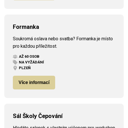
Formanka
Soukromá oslava nebo svatba? Formanka je místo
pro každou příležitost.
AŽ 60 OSOB
NA VYŽÁDÁNÍ
PLZEŇ
Více informací
Sál Školy Čepování
Hledáte salonek s vlastním výčepem pro workshop