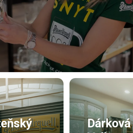
zeňský
Dárková