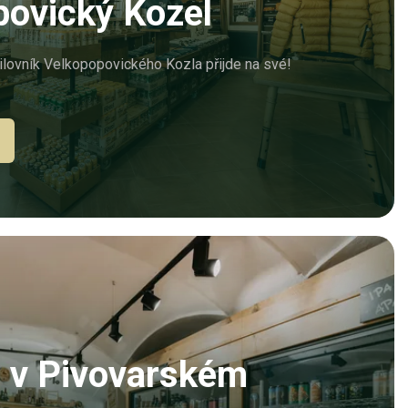
povický Kozel
ilovník Velkopopovického Kozla přijde na své!
a v Pivovarském