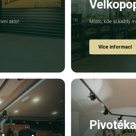
Velkopo
ivní sklo!
Místo, kde si každý m
Více informací
Pivoték