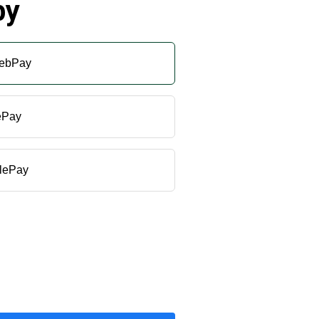
by
ebPay
ePay
lePay