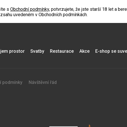
íte s
Obchodní podmínky
, potvrzujete, že jste starší 18 let a b
rozsahu uvedeném v Obchodních podmínkách.
jem prostor
Svatby
Restaurace
Akce
E-shop se suve
í podmínky
Návštěvní řád