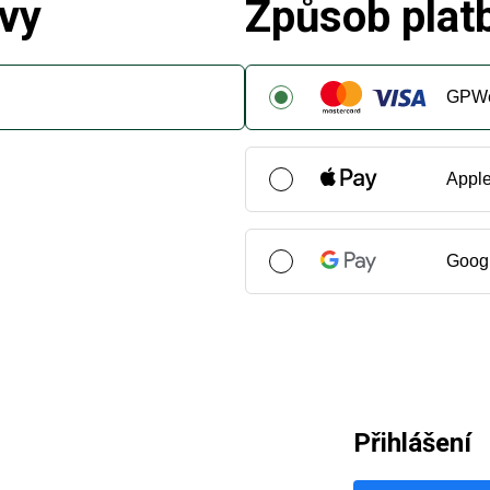
vy
Způsob plat
GPW
Appl
Goog
Přihlášení