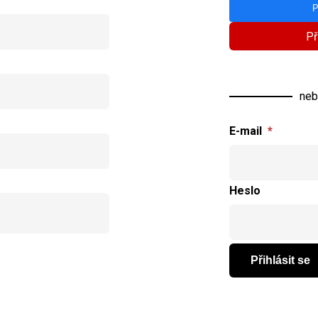
P
Př
neb
E-mail
*
Heslo
Přihlásit se