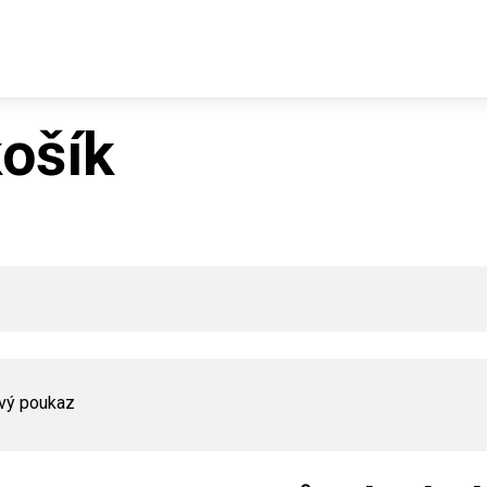
ošík
Použít
vý poukaz