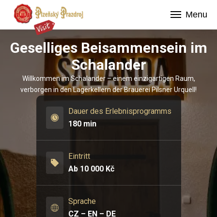
Menu
Geselliges Beisammensein im
Schalander
Willkommen im Schalander – einem einzigartigen Raum,
verborgen in den Lagerkellern der Brauerei Pilsner Urquell!
Dauer des Erlebnisprogramms
180
min
Eintritt
Ab 10 000 Kč
Sprache
CZ
–
EN
–
DE